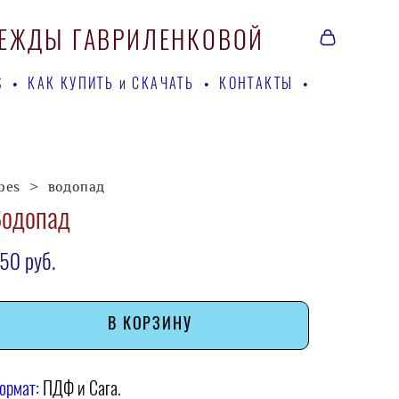
ДЕЖДЫ ГАВРИЛЕНКОВОЙ
ДЕЖДЫ ГАВРИЛЕНКОВОЙ
S
S
•
•
КАК КУПИТЬ и СКАЧАТЬ
КАК КУПИТЬ и СКАЧАТЬ
•
•
КОНТАКТЫ
КОНТАКТЫ
•
•
pes
>
водопад
Водопад
50 pуб.
В КОРЗИНУ
ормат:
ПДФ и Сага.