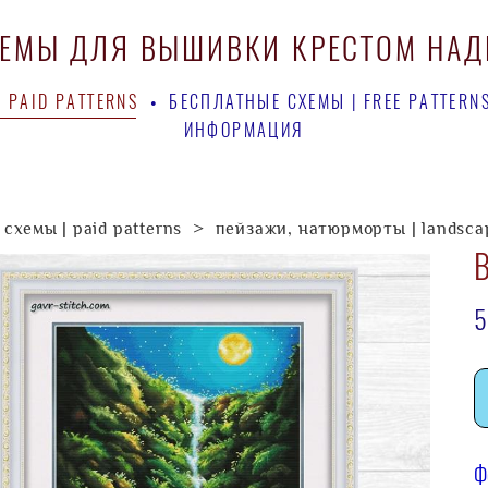
ХЕМЫ ДЛЯ ВЫШИВКИ КРЕСТОМ НА
ХЕМЫ ДЛЯ ВЫШИВКИ КРЕСТОМ НА
 PAID PATTERNS
 PAID PATTERNS
•
•
БЕСПЛАТНЫЕ СХЕМЫ | FREE PATTERN
БЕСПЛАТНЫЕ СХЕМЫ | FREE PATTERN
ИНФОРМАЦИЯ
ИНФОРМАЦИЯ
схемы | paid patterns
>
пейзажи, натюрморты | landsca
5
Ф