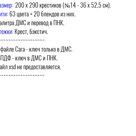
азмер:
200 х 290 крестиков (№14 - 36 х 52,5 см).
ити:
63 цвета + 20 блендов из них.
алитра ДМС и перевод в ПНК.
тежки:
Крест, бэкстич.
~~~~~~~~~~~~~~~~~~~
 файле Сага - ключ только в ДМС.
 ПДФ - ключ в ДМС и ПНК.
айл xsd не предоставляется.
~~~~~~~~~~~~~~~~~~~