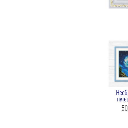
Необ
путе
50