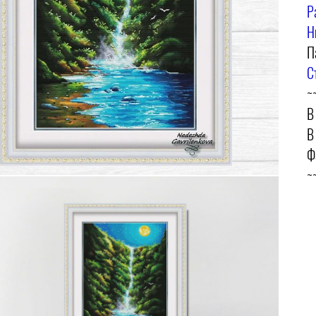
Р
Н
П
С
~
В
В
Ф
~