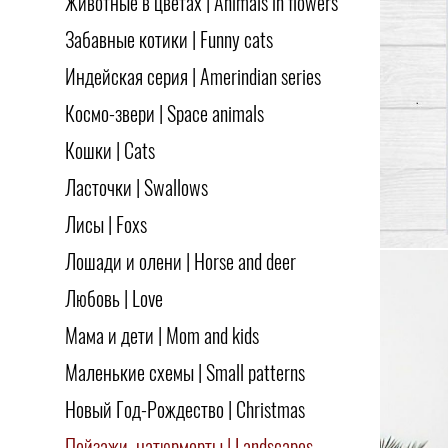
Животные в цветах | Animals in flowers
Забавные котики | Funny cats
Индейская серия | Amerindian series
Космо-звери | Space animals
Кошки | Cats
Ласточки | Swallows
Лисы | Foxs
Лошади и олени | Horse and deer
Любовь | Love
Мама и дети | Mom and kids
Маленькие схемы | Small patterns
Новый Год-Рождество | Christmas