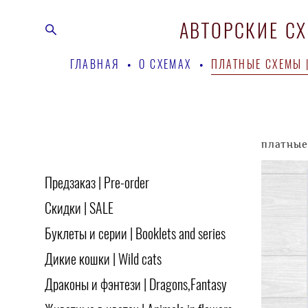
АВТОРСКИЕ С
АВТОРСКИЕ С
ГЛАВНАЯ
ГЛАВНАЯ
•
•
О СХЕМАХ
О СХЕМАХ
•
•
ПЛАТНЫЕ СХЕМЫ |
ПЛАТНЫЕ СХЕМЫ |
платные 
Предзаказ | Pre-order
Скидки | SALE
Буклеты и серии | Booklets and series
Дикие кошки | Wild cats
Драконы и фэнтези | Dragons,Fantasy