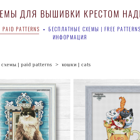
ХЕМЫ ДЛЯ ВЫШИВКИ КРЕСТОМ НА
ХЕМЫ ДЛЯ ВЫШИВКИ КРЕСТОМ НА
 PAID PATTERNS
 PAID PATTERNS
•
•
БЕСПЛАТНЫЕ СХЕМЫ | FREE PATTERN
БЕСПЛАТНЫЕ СХЕМЫ | FREE PATTERN
ИНФОРМАЦИЯ
ИНФОРМАЦИЯ
схемы | paid patterns
>
кошки | cats