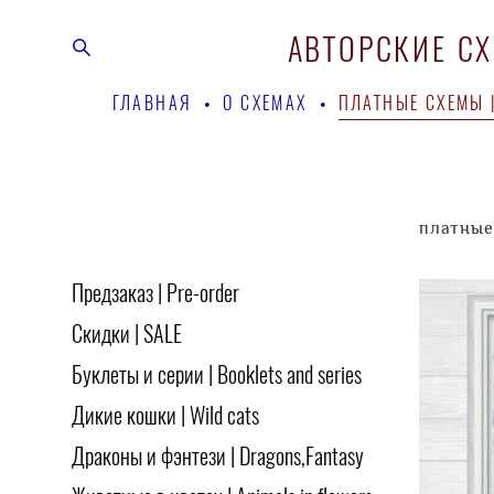
АВТОРСКИЕ С
АВТОРСКИЕ С
ГЛАВНАЯ
ГЛАВНАЯ
•
•
О СХЕМАХ
О СХЕМАХ
•
•
ПЛАТНЫЕ СХЕМЫ |
ПЛАТНЫЕ СХЕМЫ |
платные 
Предзаказ | Pre-order
Скидки | SALE
Буклеты и серии | Booklets and series
Дикие кошки | Wild cats
Драконы и фэнтези | Dragons,Fantasy