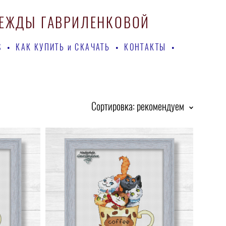
ДЕЖДЫ ГАВРИЛЕНКОВОЙ
ДЕЖДЫ ГАВРИЛЕНКОВОЙ
S
S
•
•
КАК КУПИТЬ и СКАЧАТЬ
КАК КУПИТЬ и СКАЧАТЬ
•
•
КОНТАКТЫ
КОНТАКТЫ
•
•
Сортировка:
рекомендуем