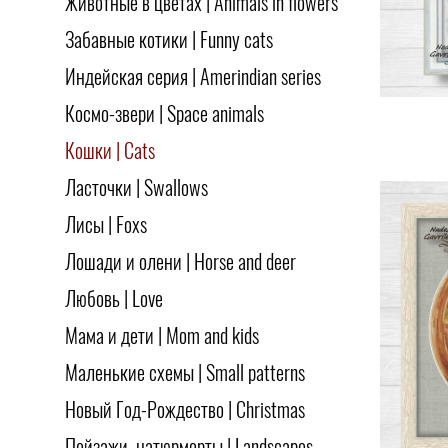
Животные в цветах | Animals in flowers
Забавные котики | Funny cats
Индейская серия | Amerindian series
Космо-звери | Space animals
Кошки | Cats
Ласточки | Swallows
Лисы | Foxs
Лошади и олени | Horse and deer
Любовь | Love
Мама и дети | Mom and kids
Маленькие схемы | Small patterns
Новый Год-Рождество | Christmas