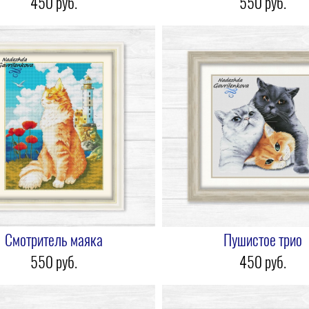
450 pуб.
550 pуб.
Смотритель маяка
Пушистое трио
550 pуб.
450 pуб.