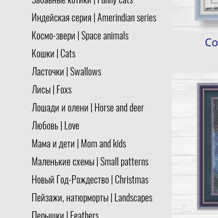
Забавные котики | Funny cats
Индейская серия | Amerindian series
Космо-звери | Space animals
Со
Кошки | Cats
Ласточки | Swallows
Лисы | Foxs
Лошади и олени | Horse and deer
Любовь | Love
Мама и дети | Mom and kids
Маленькие схемы | Small patterns
Новый Год-Рождество | Christmas
Пейзажи, натюрморты | Landscapes
Перышки | Feathers