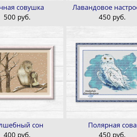
чная совушка
Лавандовое настро
500 pуб.
450 pуб.
лшебный сон
Полярная сова
400 pуб.
450 pуб.