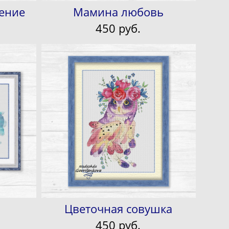
ение
Мамина любовь
450 pуб.
Цветочная совушка
450 pуб.