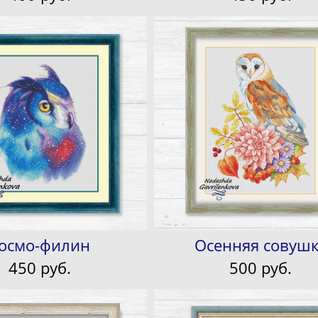
осмо-филин
Осенняя совуш
450 pуб.
500 pуб.