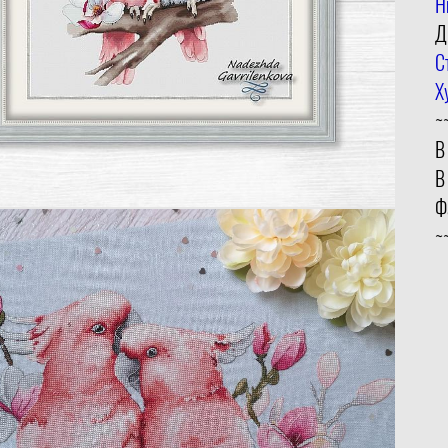
Н
Д
С
Х
~
В
В
Ф
~