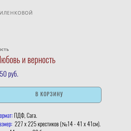
РИЛЕНКОВОЙ
РИЛЕНКОВОЙ
ость
юбовь и верность
50 pуб.
В КОРЗИНУ
ормат:
ПДФ, Сага.
азмер:
227 х 225 крестиков (№14 - 41 х 41см).