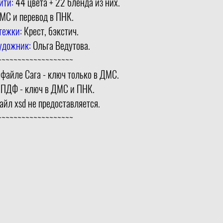
ити:
44 цвета + 22 бленда из них.
МС и перевод в ПНК.
тежки:
Крест, бэкстич.
удожник:
Ольга Ведутова.
~~~~~~~~~~~~~~~~~~~
 файле Сага - ключ только в ДМС.
 ПДФ - ключ в ДМС и ПНК.
айл xsd не предоставляется.
~~~~~~~~~~~~~~~~~~~