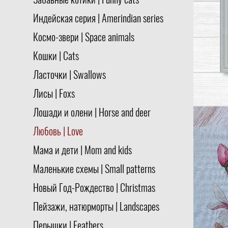
Забавные котики | Funny cats
Индейская серия | Amerindian series
Космо-звери | Space animals
Кошки | Cats
Ласточки | Swallows
Лисы | Foxs
Лошади и олени | Horse and deer
Любовь | Love
Мама и дети | Mom and kids
Маленькие схемы | Small patterns
Новый Год-Рождество | Christmas
Пейзажи, натюрморты | Landscapes
Перышки | Feathers