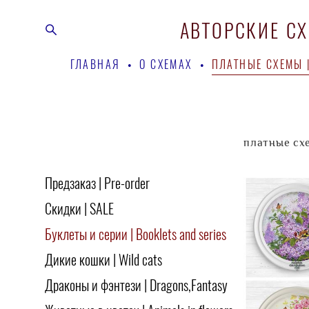
АВТОРСКИЕ С
АВТОРСКИЕ С
ГЛАВНАЯ
ГЛАВНАЯ
•
•
О СХЕМАХ
О СХЕМАХ
•
•
ПЛАТНЫЕ СХЕМЫ |
ПЛАТНЫЕ СХЕМЫ |
платные схе
Предзаказ | Pre-order
Скидки | SALE
Буклеты и серии | Booklets and series
Дикие кошки | Wild cats
Драконы и фэнтези | Dragons,Fantasy