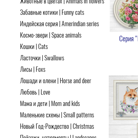
Животные в цветах | Animals in flowers
Забавные котики | Funny cats
Индейская серия | Amerindian series
Космо-звери | Space animals
Серия 
Кошки | Cats
Ласточки | Swallows
Лисы | Foxs
Лошади и олени | Horse and deer
Любовь | Love
Мама и дети | Mom and kids
Маленькие схемы | Small patterns
Новый Год-Рождество | Christmas