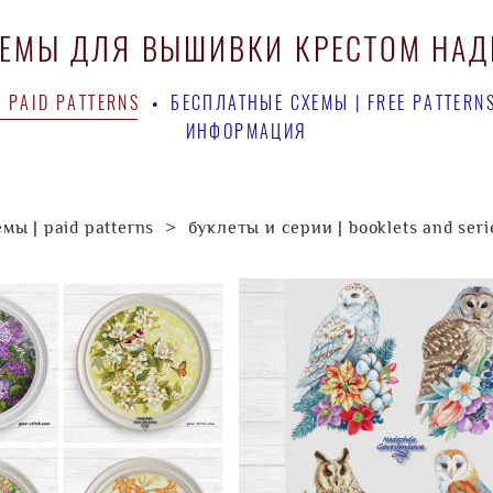
ХЕМЫ ДЛЯ ВЫШИВКИ КРЕСТОМ НА
ХЕМЫ ДЛЯ ВЫШИВКИ КРЕСТОМ НА
 PAID PATTERNS
 PAID PATTERNS
•
•
БЕСПЛАТНЫЕ СХЕМЫ | FREE PATTERN
БЕСПЛАТНЫЕ СХЕМЫ | FREE PATTERN
ИНФОРМАЦИЯ
ИНФОРМАЦИЯ
мы | paid patterns
>
буклеты и серии | booklets and seri