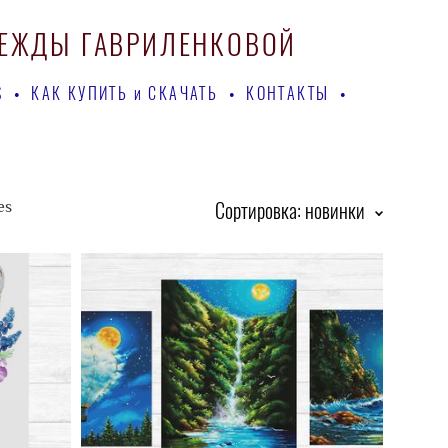
ДЕЖДЫ ГАВРИЛЕНКОВОЙ
ДЕЖДЫ ГАВРИЛЕНКОВОЙ
S
S
•
•
КАК КУПИТЬ и СКАЧАТЬ
КАК КУПИТЬ и СКАЧАТЬ
•
•
КОНТАКТЫ
КОНТАКТЫ
•
•
es
Сортировка:
новинки