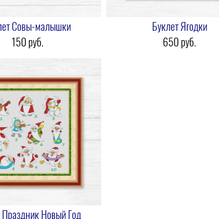
лет Совы-малышки
Буклет Ягодки
150 pуб.
650 pуб.
 Праздник Новый Год